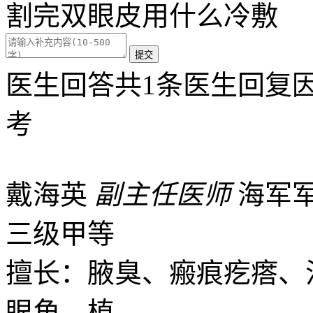
割完双眼皮用什么冷敷
提交
医生回答
共1条医生回复
考
戴海英
副主任医师
海军
三级甲等
擅长：腋臭、瘢痕疙瘩、
眼角、植...