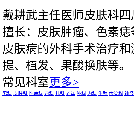
戴耕武
主任医师
皮肤科
四
擅长：皮肤肿瘤、色素痣
皮肤病的外科手术治疗和
提、植发、果酸换肤等。
常见科室
更多>
男科
皮肤科
性病科
妇科
儿科
老年
外科
内科
生殖
传染科
神经