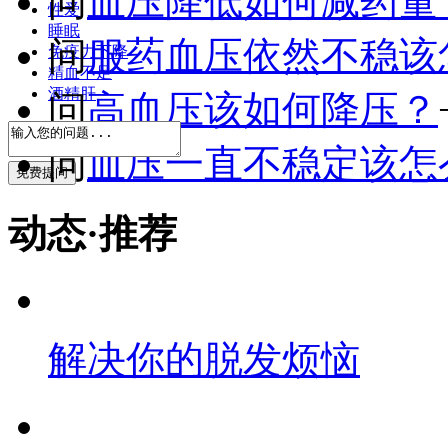
问
血压降低如何减药量
性爱
睡眠
问
服药血压依然不稳该
免疫力下降
精血不足
酒精肝
问
高血压该如何降压？
问
血压一直不稳定该怎
免费
提问
动态·推荐
解决你的脱发烦恼