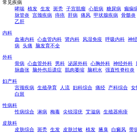
常见疾病
哮喘
植发
生发
斑秃
子宫肌瘤
心脏病
糖尿病
癫痫
脉管炎
宫颈疾病
痔疮
肝病
痛风
甲状腺疾病
骨髓炎
乙肝
内科
血液内科
心血管内科
肾内科
风湿免疫
呼吸内科
神
病
头痛
脑发育不全
外科
骨病
心血管外科
男科
泌尿外科
心胸外科
神经外科
脉曲张
脑外伤后遗症
肌肉萎缩
脑积水
强直性脊柱炎
妇产科
宫颈疾病
生殖孕育
人流
妇科综合
痛经
产科综合
女
白斑
性病科
性病综合
淋病
梅毒
尖锐湿疣
艾滋病
生殖器疱疹
皮肤科
皮肤综合
斑秃
生发
皮肤过敏
植发
腋臭
白癜风
带