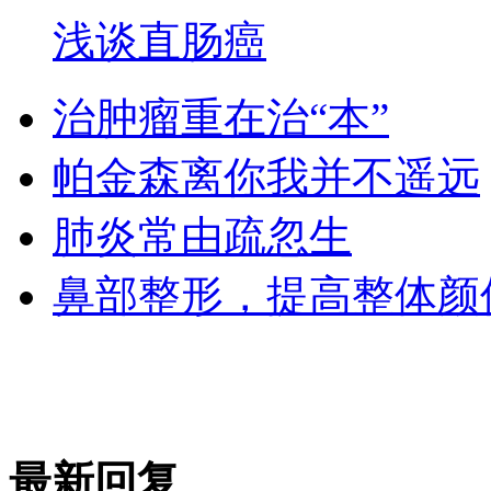
浅谈直肠癌
治肿瘤重在治“本”
帕金森离你我并不遥远
肺炎常由疏忽生
鼻部整形，提高整体颜
最新回复