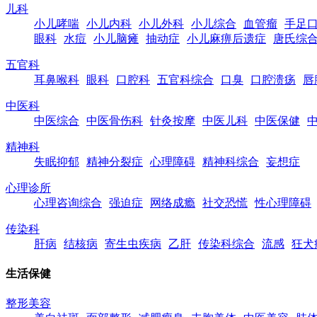
儿科
小儿哮喘
小儿内科
小儿外科
小儿综合
血管瘤
手足
眼科
水痘
小儿脑瘫
抽动症
小儿麻痹后遗症
唐氏综
五官科
耳鼻喉科
眼科
口腔科
五官科综合
口臭
口腔溃疡
唇
中医科
中医综合
中医骨伤科
针灸按摩
中医儿科
中医保健
精神科
失眠抑郁
精神分裂症
心理障碍
精神科综合
妄想症
心理诊所
心理咨询综合
强迫症
网络成瘾
社交恐慌
性心理障碍
传染科
肝病
结核病
寄生虫疾病
乙肝
传染科综合
流感
狂犬
生活保健
整形美容