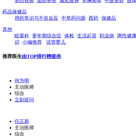
美白祛斑
面部整形
减肥瘦身
丰胸美体
中医美容
肢
药品保健品
用药常识与不良反应
中草药问题
西药
保健品
其他
眩晕科
更年期综合症
体检
生活起居
职业病
两性健
识
小编推荐
试管婴儿
推荐医生
由TOP排行榜提供
何为明
主治医师
综合
立刻提问
任正新
主治医师
综合