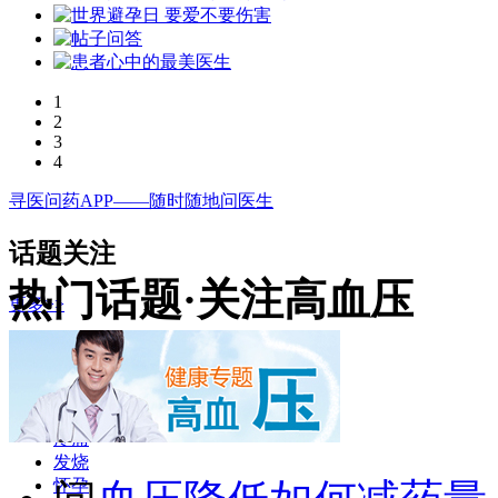
1
2
3
4
寻医问药APP——随时随地问医生
话题关注
热门话题·关注高血压
更多>>
增高
感冒
试管婴儿
月经
疼痛
发烧
怀孕